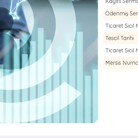
Kayıtlı Serm
Ödenmiş Se
Ticaret Sici
Tescil Tarihi
Ticaret Sici
Mersis Numa