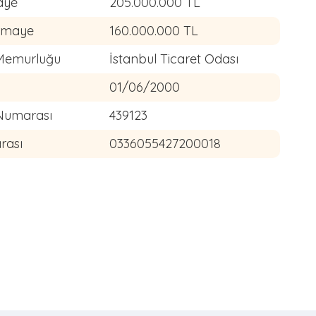
aye
205.000.000 TL
rmaye
160.000.000 TL
l Memurluğu
İstanbul Ticaret Odası
01/06/2000
l Numarası
439123
rası
0336055427200018